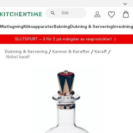
Matlagning
Köksapparater
Bakning
Dukning & Servering
Inredning
SLUTSPURT – 3 för 2 på mängder av reaprodukter!
Dukning & Servering
/
Kannor & Karaffer
/
Karaff
/
Nobel karaff