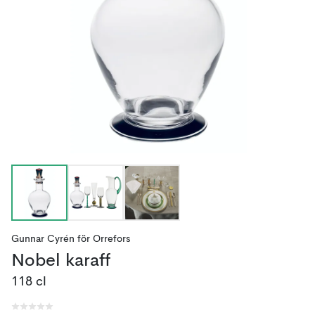
Gunnar Cyrén
för
Orrefors
Nobel karaff
118 cl