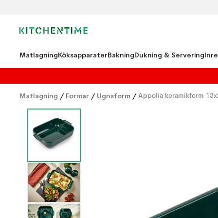
Matlagning
Köksapparater
Bakning
Dukning & Servering
Inr
Matlagning
/
Formar
/
Ugnsform
/
Appolia keramikform 13