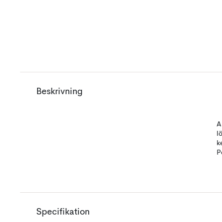
Beskrivning
A
l
k
P
Specifikation