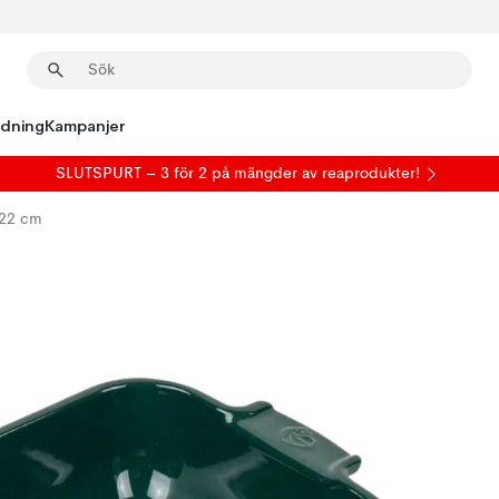
edning
Kampanjer
SLUTSPURT – 3 för 2 på mängder av reaprodukter!
x22 cm