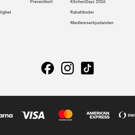
Presentkort
KitchenDays 2026
glighet
Rabattkoder
Medlemserbjudanden