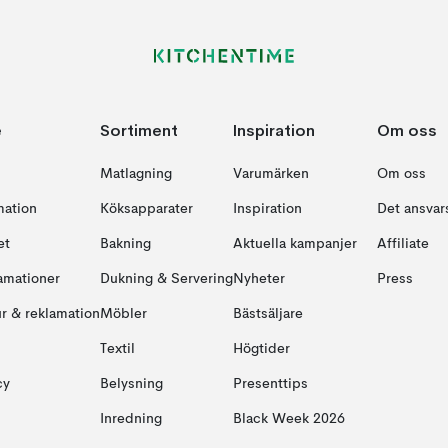
e
Sortiment
Inspiration
Om oss
Matlagning
Varumärken
Om oss
mation
Köksapparater
Inspiration
Det ansvars
et
Bakning
Aktuella kampanjer
Affiliate
amationer
Dukning & Servering
Nyheter
Press
ur & reklamation
Möbler
Bästsäljare
Textil
Högtider
cy
Belysning
Presenttips
Inredning
Black Week 2026