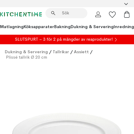
Matlagning
Köksapparater
Bakning
Dukning & Servering
Inredning
SLUTSPURT – 3 för 2 på mängder av reaprodukter!
Dukning & Servering
/
Tallrikar
/
Assiett
/
Plissé tallrik Ø 20 cm