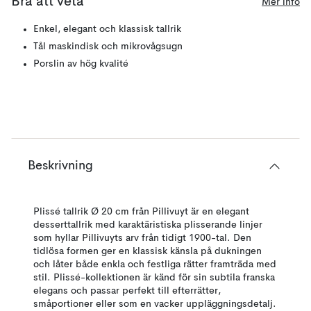
Bra att veta
Mer info
Enkel, elegant och klassisk tallrik
Tål maskindisk och mikrovågsugn
Porslin av hög kvalité
Beskrivning
Plissé tallrik Ø 20 cm från Pillivuyt är en elegant
desserttallrik med karaktäristiska plisserande linjer
som hyllar Pillivuyts arv från tidigt 1900-tal. Den
tidlösa formen ger en klassisk känsla på dukningen
och låter både enkla och festliga rätter framträda med
stil. Plissé-kollektionen är känd för sin subtila franska
elegans och passar perfekt till efterrätter,
småportioner eller som en vacker uppläggningsdetalj.