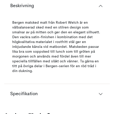
Beskrivning
Bergen matsked matt från Robert Welch är en
välbalanserad sked med en stilren design som
smalnar av på mitten och ger den en elegant silhuett.
Den vackra satin-finishen i kombination med det
högkvalitativa materialet i rostfritt stål ger en
inbjudande känsla vid matbordet. Matskeden passar
lika bra som soppsked till lunch som till gröten på
morgonen och används med fördel även till mer
speciella tillfällen med släkt och vänner. Ta gärna en
titt på övriga delar i Bergen-serien för en röd tråd i
din dukning.
Specifikation