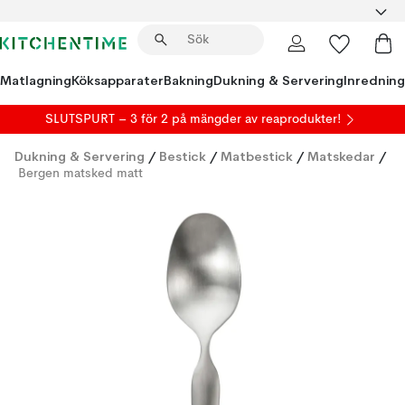
Matlagning
Köksapparater
Bakning
Dukning & Servering
Inredning
SLUTSPURT – 3 för 2 på mängder av reaprodukter!
Dukning & Servering
/
Bestick
/
Matbestick
/
Matskedar
/
Bergen matsked matt