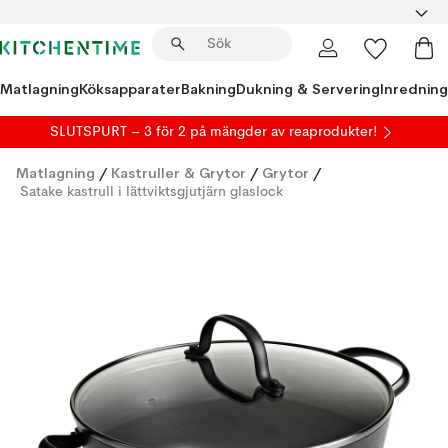
Matlagning
Köksapparater
Bakning
Dukning & Servering
Inredning
SLUTSPURT – 3 för 2 på mängder av reaprodukter!
Matlagning
/
Kastruller & Grytor
/
Grytor
/
Satake kastrull i lättviktsgjutjärn glaslock