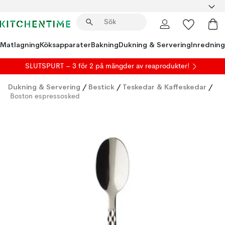
Matlagning
Köksapparater
Bakning
Dukning & Servering
Inredning
SLUTSPURT – 3 för 2 på mängder av reaprodukter!
Dukning & Servering
/
Bestick
/
Teskedar & Kaffeskedar
/
Boston espressosked