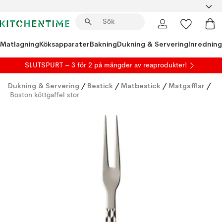
Matlagning
Köksapparater
Bakning
Dukning & Servering
Inredning
SLUTSPURT – 3 för 2 på mängder av reaprodukter!
Dukning & Servering
/
Bestick
/
Matbestick
/
Matgafflar
/
Boston köttgaffel stor