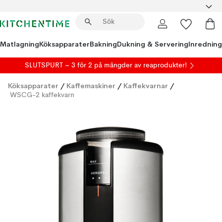
Matlagning
Köksapparater
Bakning
Dukning & Servering
Inredning
SLUTSPURT – 3 för 2 på mängder av reaprodukter!
Köksapparater
/
Kaffemaskiner
/
Kaffekvarnar
/
WSCG-2 kaffekvarn