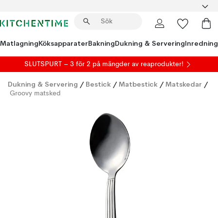
Matlagning
Köksapparater
Bakning
Dukning & Servering
Inredning
SLUTSPURT – 3 för 2 på mängder av reaprodukter!
Dukning & Servering
/
Bestick
/
Matbestick
/
Matskedar
/
Groovy matsked