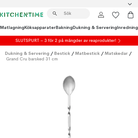
Matlagning
Köksapparater
Bakning
Dukning & Servering
Inredning
SLUTSPURT – 3 för 2 på mängder av reaprodukter!
Dukning & Servering
/
Bestick
/
Matbestick
/
Matskedar
/
Grand Cru barsked 31 cm